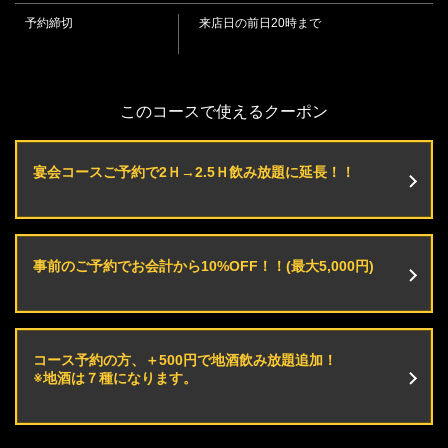
閉じる
・焼酎（ロック・水割り・お湯割り）
予約締切
来店日の前日20時まで
・《芋》黒丸 / 《麦》八重丸 / 《芋》なんこ / 《芋》黒霧島 / 《麦》わんこ /
《麦》いいちこ
・日本酒（冷・燗）
・七福神 辛口 粋然 / 鷲の尾 金印 / 月の輪 金印
・グラスワイン
このコースで使えるクーポン
・赤 / 白
・マッコリ
・ソウルマッコリ（グラス）/ カシスマッコリ / ピーチマッコリ / グレープ
宴会コースご予約で2Ｈ→2.5Ｈ飲み放題に延長！！
フルーツマッコリ
・カクテル
・ジントニック / モスコミュール / スクリュードライバー / カシスソーダ /
カシスグレープフルーツ / カシスウーロン / カシスオレンジ / レゲエパンチ /
ファジーネーブル / カルーアミルク / ヨーグルトオレンジ / ヨーグルトミルク /
事前のご予約でお会計から10%OFF！！(最大5,000円)
モヒート
・ノンアルコールカクテル
・ノンアルコール梅酒 / ゆずみつスカッシュ / カシスオレンジ / シャルドネ
・ソフトドリンク
・コーラ / ジンジャーエール / カルピス / カルピスソーダ / ぶどうソーダ / メ
ロンソーダ / オレンジジュース / グレープフルーツジュース / ウーロン茶 / 緑
コース予約の方、＋500円で地酒飲み放題追加！
茶 / ジャスミン茶
※地酒は７種になります。
・+500円地酒飲み放題
・千両男山 金印（宮古）/ 八重桜 精選（岩泉）/ 南部関 金印（花巻）/ 堀の
井 金印（紫波）/ 菊の司 和の酒（盛岡）/ 鷲の尾 金印（八幡平）/ 月の輪 金印