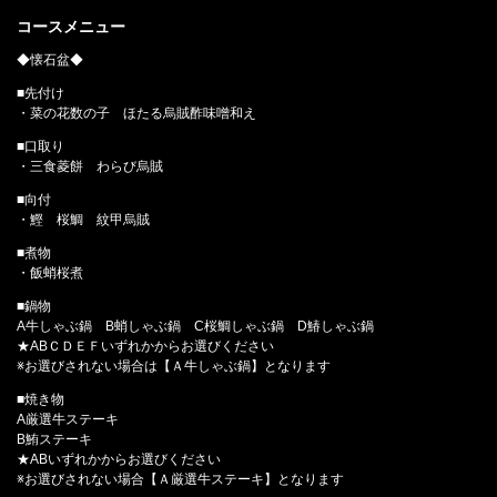
コースメニュー
◆懐石盆◆
■先付け
・菜の花数の子 ほたる烏賊酢味噌和え
■口取り
・三食菱餅 わらび烏賊
■向付
・鰹 桜鯛 紋甲烏賊
■煮物
・飯蛸桜煮
■鍋物
A牛しゃぶ鍋 B蛸しゃぶ鍋 C桜鯛しゃぶ鍋 D鰆しゃぶ鍋
★ABＣＤＥＦいずれかからお選びください
※お選びされない場合は【Ａ牛しゃぶ鍋】となります
■焼き物
A厳選牛ステーキ
B鮪ステーキ
★ABいずれかからお選びください
※お選びされない場合【Ａ厳選牛ステーキ】となります