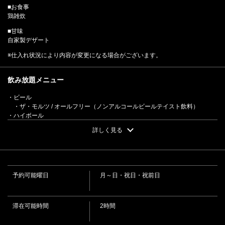
■お食事
鶏雑炊
■甘味
自家製デザート
※仕入れ状況により内容が変更になる場合がございます。
この店舗情報をシェアする
飲み放題メニュー
■昼宴会可OK■産直懐石 花梅～はなうめ～ 5000円（5500
・ビール
円税込）★2H飲み放題★ | 岩手の居酒屋 ゑん
・ザ・モルツ / オールフリー（ノンアルコールビールテイスト飲料）
岩手県盛岡市盛岡駅前通9番2号 ステーションサイドビル甚 地下1
・ハイボール
階
・ジムビームハイボール / メガジムビームハイボール（2倍）/ ビーム巨峰ハ
詳しく見る
https://izakaya-en.owst.jp/courses/13154321
イボール / ビームゆずハイボール / ビーム梅ハイボール / 角ハイボール /
MEGA角ハイボール（2倍）/ 角巨峰ハイボール / 角ゆずハイボール / 角梅ハイ
ボール
お店情報をコピー
・酎ハイ・サワー
・ウーロンハイ / 緑茶ハイ / ジャスミン茶ハイ / レモンサワーorハイ / ライ
予約可能曜日
月～日・祝日・祝前日
ムサワーorハイ / グレープフルーツサワーorハイ / カルプスサワーorハイ / 梅
酒サワー / 巨峰サワー / ゆず蜜サワー
・ほろ酔いサワー
・白いサワー / アイスティーサワー / サイダーサワー
滞在可能時間
2時間
・梅酒（ロック・水割り・ソーダ割り）
・紀州産南高梅酒