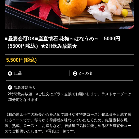
■昼宴会可OK■産直懐石 花梅～はなうめ～ 5000円
（5500円税込）★2H飲み放題★
5,500円
(税込)
11品
2
～
35名
飲み放題あり
2時間飲み放題 ※ご注文はグラス交換でお願いします。ラストオーダーは
20分前となります
【和の道四十年の板長が心を込めて織りなす特別コース】旬魚菜を五感で感
じるコースです。移りゆく季節感を味わっていただくため、厳選素材を燻
製、熟成、ロースト、お造りなど、居酒屋で気軽に楽しめる懐石風宴会コー
スでご提供いたします。※写真は一例です。