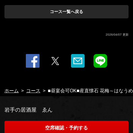
（紫波）
コース一覧へ戻る
2026/04/07 更新
ホーム
コース
■昼宴会可OK■産直懐石 花梅～はなうめ
岩手の居酒屋 ゑん
空席確認・予約する