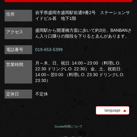
岩手県盛岡市盛岡駅前通9番2号 ステーションサ
住所
イドビル甚 地下1階
盛岡駅から開運橋方面に歩いて約3分。BANBANさ
アクセス
ん入り口隣りの階段を下りるとゑんがあります。
電話番号
019-653-5399
月～木、日、祝日: 14:00～23:00 （料理L.O.
営業時間
22:30 ドリンクL.O. 22:30） 金、土、祝前日:
14:00～翌0:00 （料理L.O. 23:30 ドリンクL.O.
23:30）
定休日
不定休
language
Cookie利用について