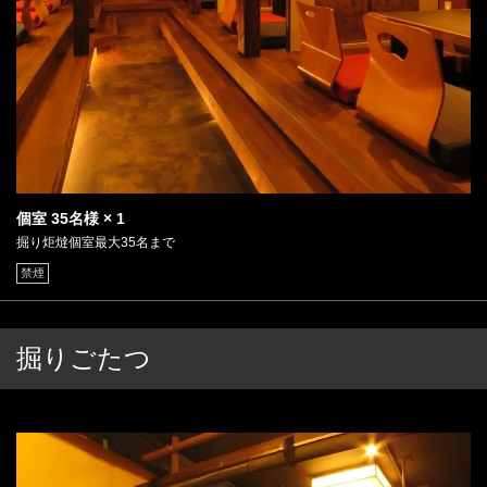
個室
35名様
× 1
掘り炬燵個室最大35名まで
禁煙
掘りごたつ