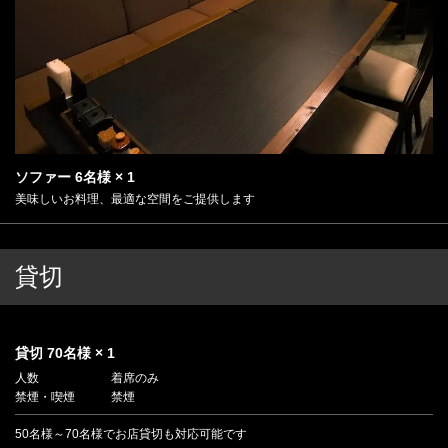
ソファー
6名様
× 1
美味しいお料理、最適な空間をご提供します
貸切
貸切
70名様
× 1
人数
着席のみ
禁煙・喫煙
禁煙
50名様～70名様でお店貸切も対応可能です