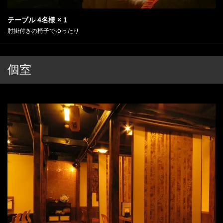
テーブル
4名様
× 1
肘掛付きの椅子でゆったり
この店舗情報をシェアする
お席 | 岩手の居酒屋 ゑん
個室
岩手県盛岡市盛岡駅前通9番2号 ステーションサイドビル甚 地下1
階
https://izakaya-en.owst.jp/seats
お店情報をコピー
閉じる