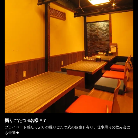
掘りごたつ
6名様
× 7
プライベート感たっぷりの掘りごたつ式の個室も有り。仕事帰りの飲み会に
も最適★